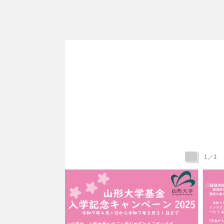
1
／
1