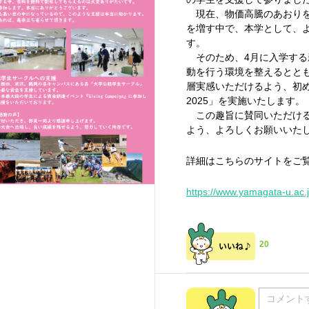
現在、物価高騰のあおりを
を増す中で、本学として、
す。
そのため、4月に入学する
動を行う環境を整えるとと
層実感いただけるよう、初
2025」を実施いたします。
この趣旨に賛同いただける
よう、よろしくお願いいた
詳細はこちらのサイトをご
https://www.yamagata-u.ac.
20