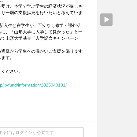
受け、本学で学ぶ学生の経済状況が厳しさ
より一層の支援拡充を行いたいと考えていま
新入生と在学生が、不安なく修学・課外活
もに、「山形大学に入学して良かった」と一
めて山形大学基金「入学記念キャンペーン
皆様から学生への温かいご支援を賜ります
します。
覧ください。
jp/jp/fund/information/2025040101/