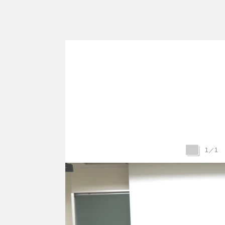
1
／
1