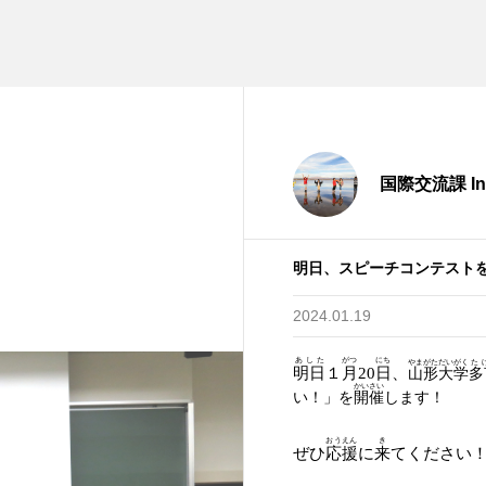
国際交流課 Inter
明日、スピーチコンテスト
2024.01.19
あした
がつ
にち
やまがた
だいがく
た
明日
１
月
20
日
、
山形
大学
多
かいさい
い！」を
開催
します！
おうえん
き
ぜひ
応援
に
来
てください