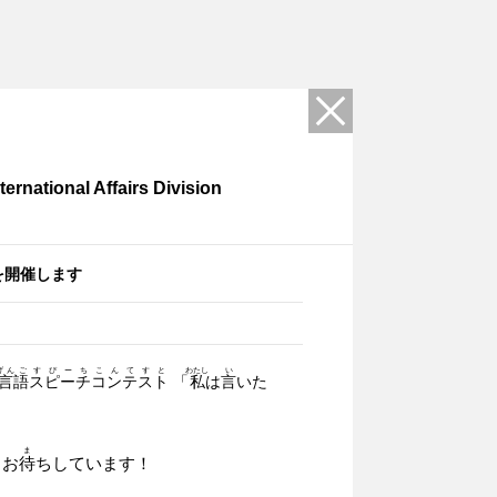
national Affairs Division
を開催します
げんご
すぴーちこんてすと
わたし
い
言語
スピーチコンテスト
「
私
は
言
いた
ま
！お
待
ちしています！