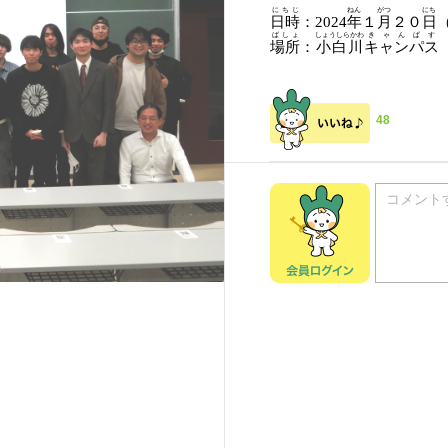
にちじ
ねん
がつ
にち
日時
：
2024
年
１
月
２０
日
ばしょ
しょうしらかわ
きゃんぱす
場所
：
小白川
キャンパス
48