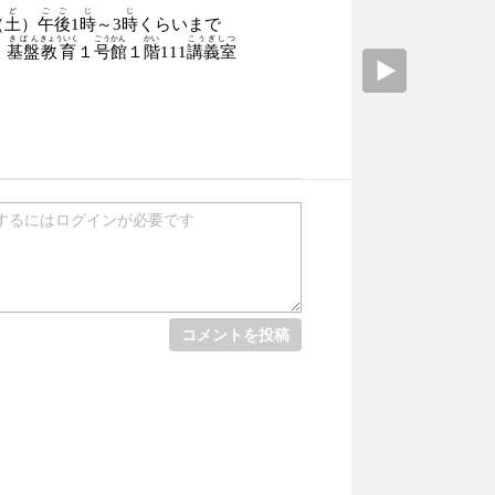
ど
ごご
じ
じ
（
土
）
午後
1
時
～
3
時
くらいまで
きばん
きょういく
ごうかん
かい
こうぎしつ
基盤
教育
１
号館
１
階
111
講義室