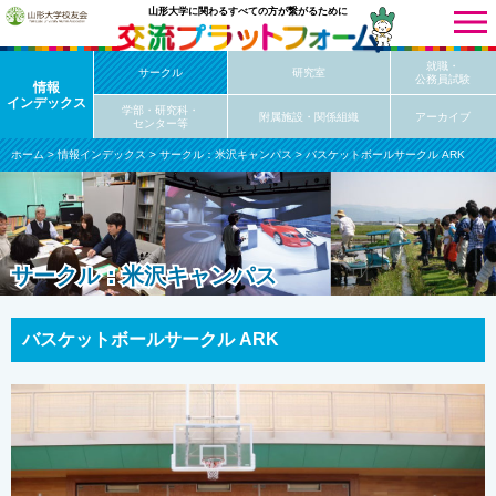
山形大学に関わるすべての方が繋がるために
就職・
サークル
研究室
公務員試験
ニュース
情報
インデックス
学部・研究科・
附属施設・関係組織
アーカイブ
センター等
サークル
研究室
ホーム
>
情報インデックス
>
サークル：米沢キャンパス
> バスケットボールサークル ARK
同窓会
学部・学科
施設
校友会
サークル：米沢キャンパス
サークル：米沢キャンパス
イベント
サークル
研究室
バスケットボールサークル ARK
同窓会
学部・学科
施設
校友会
同窓会