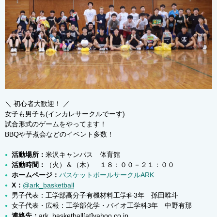
ふすま同窓会
地域教育文化学部同窓会
蔵王会
樹氷会
米沢工業会
鶴窓会
マレーシア同窓会
インドネシア同窓会
ベトナム同窓会
中国同窓会
モンゴル同窓会
＼ 初心者大歓迎！ ／
女子も男子も(インカレサークルでーす)
試合形式のゲームをやってます！
情報インデックス
BBQや芋煮会などのイベント多数！
サークル
研究室
活動場所：
米沢キャンパス 体育館
活動時間：
（火）＆（木） １８：００－２１：００
就職・公務員試験
学部・研究科・センター等
ホームページ：
バスケットボールサークルARK
X：
@ark_basketball
附属施設・関係組織
アーカイブ
男子代表：工学部高分子有機材料工学科3年 孫田唯斗
女子代表・広報：工学部化学・バイオ工学科3年 中野有那
交流広場
連絡先：
ark_basketball[at]yahoo.co.jp