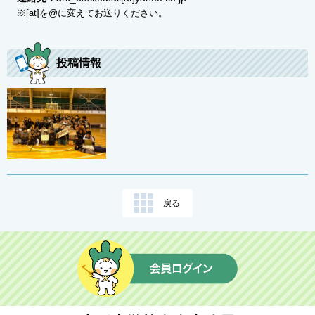
※[at]を@に変えてお送りください。
山形情報広場
卒業生との交流広場
匿名交流広場
保護者の交流広場
投稿情報
趣味の広場
イベント広場
就職活動広場
ボランティア広場
留学生の広場
戻る