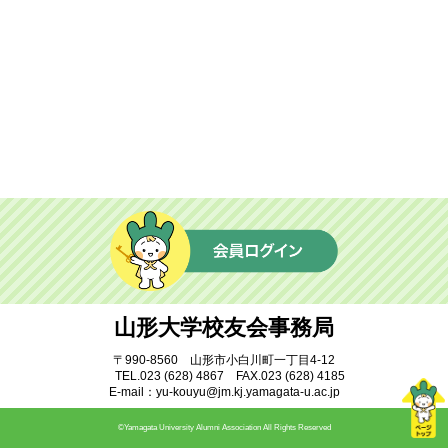
ふすま同窓会
地域教育文化学部同窓会
蔵王会
樹氷会
米沢工業会
鶴窓会
マレーシア同窓会
インドネシア同窓会
ベトナム同窓会
中国同窓会
モンゴル同窓会
情報インデックス
サークル
研究室
山形大学校友会事務局
就職・公務員試験
学部・研究科・センター等
〒990-8560 山形市小白川町一丁目4-12
TEL.023 (628) 4867 FAX.023 (628) 4185
附属施設・関係組織
アーカイブ
E-mail：yu-kouyu@jm.kj.yamagata-u.ac.jp
©Yamagata University Alumni Association All Rights Reserved
交流広場