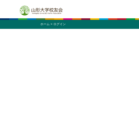
ホーム
> ログイン
ニュー
サークル
同窓会
施設
同窓
ふすま同窓会
蔵王会
米沢工業会
マレーシア同窓会