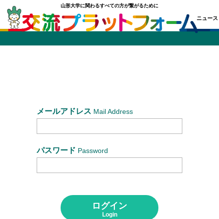
山形大学に関わるすべての方が繋がるために
ニュース
ス
研究室
サークル
学部・学科
同窓会
校友会
施設
メールアドレス
Mail Address
会
情報
地域教育文化学部同窓会
サークル
パスワード
Password
樹氷会
就職・公務員試験
鶴窓会
附属施設・関係組織
ログイン
インドネシア同窓会
Login