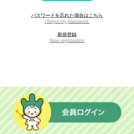
中国同窓会
パスワードを忘れた場合はこちら
I forgot my password.
交流広場
新規登録
New registration
卒業生との交流広場
匿名交流広場
イベント広場
就職活動広場