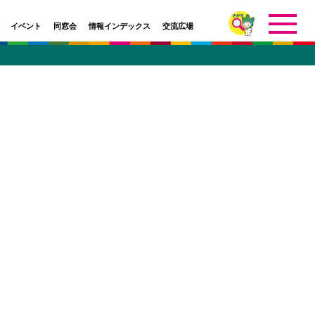
イベント
同窓会
情報インデックス
交流広場
イベント
研究室
学部・学科
校友会
インデックス
研究室
学部・研究科・センター等
アーカイブ