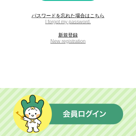
中国同窓会
パスワードを忘れた場合はこちら
I forgot my password.
交流広場
新規登録
New registration
卒業生との交流広場
匿名交流広場
イベント広場
就職活動広場