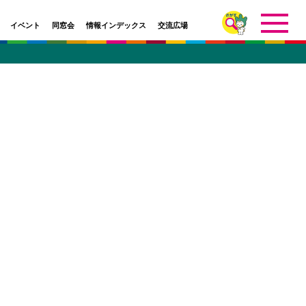
イベント
同窓会
情報インデックス
交流広場
イベント
研究室
学部・学科
校友会
インデックス
研究室
学部・研究科・センター等
アーカイブ