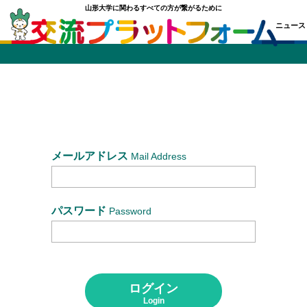
山形大学に関わるすべての方が繋がるために
ニュース
ス
研究室
サークル
学部・学科
同窓会
校友会
施設
メールアドレス
Mail Address
会
情報
地域教育文化学部同窓会
サークル
パスワード
Password
樹氷会
就職・公務員試験
鶴窓会
附属施設・関係組織
ログイン
インドネシア同窓会
Login