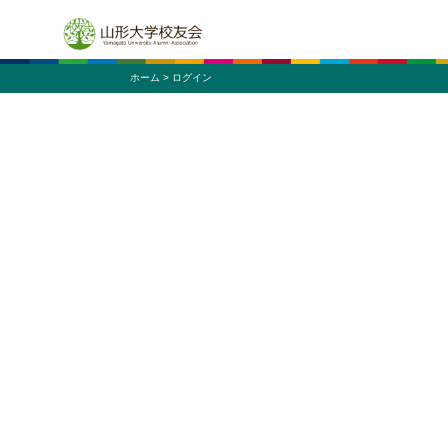
ホーム
> ログイン
ニュー
サークル
同窓会
施設
同窓
ふすま同窓会
蔵王会
米沢工業会
マレーシア同窓会