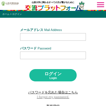
山形大学に関わるすべての方が繋がるために
ホーム
> ログイン
ニュース
サークル
研究室
メールアドレス
Mail Address
同窓会
学部・学科
施設
校友会
パスワード
Password
イベント
サークル
研究室
ログイン
同窓会
学部・学科
Login
施設
校友会
パスワードを忘れた場合はこちら
I forgot my password.
同窓会