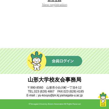
新規登録
ふすま同窓会
地域教育文化学部同窓会
New registration
蔵王会
樹氷会
米沢工業会
鶴窓会
マレーシア同窓会
インドネシア同窓会
ベトナム同窓会
中国同窓会
モンゴル同窓会
情報インデックス
サークル
研究室
山形大学校友会事務局
就職・公務員試験
学部・研究科・センター等
〒990-8560 山形市小白川町一丁目4-12
TEL.023 (628) 4867 FAX.023 (628) 4185
附属施設・関係組織
アーカイブ
E-mail：yu-kouyu@jm.kj.yamagata-u.ac.jp
©Yamagata University Alumni Association All Rights Reserved
交流広場