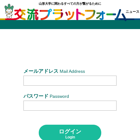
山形大学に関わるすべての方が繋がるために
ニュース
ス
研究室
サークル
学部・学科
同窓会
校友会
施設
メールアドレス
Mail Address
会
情報
地域教育文化学部同窓会
サークル
パスワード
Password
樹氷会
就職・公務員試験
鶴窓会
附属施設・関係組織
ログイン
インドネシア同窓会
Login