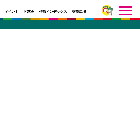
イベント
同窓会
情報インデックス
交流広場
イベント
研究室
学部・学科
校友会
インデックス
研究室
学部・研究科・センター等
アーカイブ