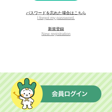
中国同窓会
パスワードを忘れた場合はこちら
I forgot my password.
交流広場
新規登録
New registration
卒業生との交流広場
匿名交流広場
イベント広場
就職活動広場