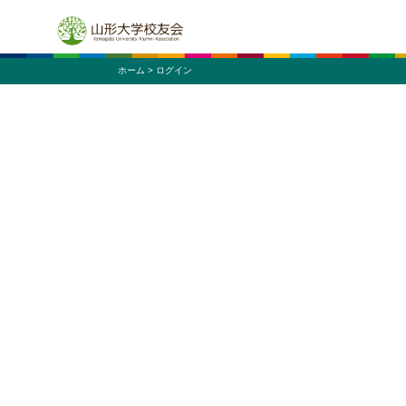
ホーム
> ログイン
ニュー
サークル
同窓会
施設
同窓
ふすま同窓会
蔵王会
米沢工業会
マレーシア同窓会