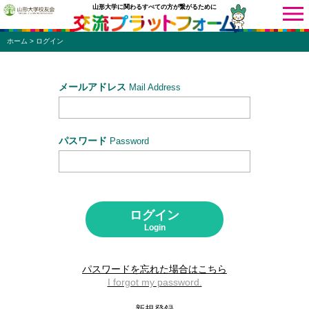
山形大学に関わるすべての方が繋がるために
ホーム
> ログイン
ニュース
サークル
研究室
メールアドレス
Mail Address
同窓会
学部・学科
施設
校友会
パスワード
Password
イベント
サークル
研究室
ログイン
同窓会
学部・学科
Login
施設
校友会
パスワードを忘れた場合はこちら
I forgot my password.
同窓会