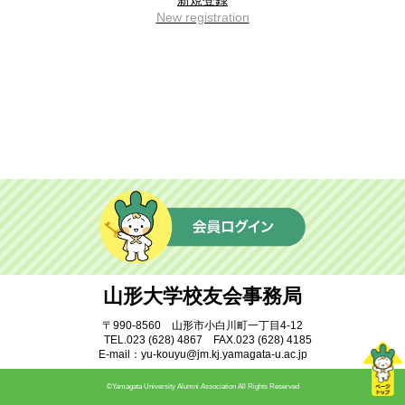
新規登録
ふすま同窓会
地域教育文化学部同窓会
New registration
蔵王会
樹氷会
米沢工業会
鶴窓会
マレーシア同窓会
インドネシア同窓会
ベトナム同窓会
中国同窓会
モンゴル同窓会
情報インデックス
サークル
研究室
山形大学校友会事務局
就職・公務員試験
学部・研究科・センター等
〒990-8560 山形市小白川町一丁目4-12
TEL.023 (628) 4867 FAX.023 (628) 4185
附属施設・関係組織
アーカイブ
E-mail：yu-kouyu@jm.kj.yamagata-u.ac.jp
©Yamagata University Alumni Association All Rights Reserved
交流広場