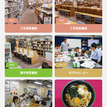
ふすま同窓会
地域教育文化学部同窓会
蔵王会
樹氷会
米沢
米沢
米沢工業会
鶴窓会
工学部図書館
工学部図書館
マレーシア同窓会
インドネシア同窓会
ベトナム同窓会
中国同窓会
モンゴル同窓会
情報インデックス
鶴岡
小白川
サークル
研究室
農学部図書館
SCITAセンター
就職・公務員試験
学部・研究科・センター等
附属施設・関係組織
アーカイブ
交流広場