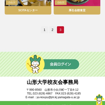
小白川
小白川
山形情報広場
卒業生との交流広場
SCITAセンター
厚生会館食堂
匿名交流広場
保護者の交流広場
趣味の広場
イベント広場
1
2
3
就職活動広場
ボランティア広場
留学生の広場
山形大学校友会事務局
〒990-8560 山形市小白川町一丁目4-12
TEL.023 (628) 4867 FAX.023 (628) 4185
E-mail：yu-kouyu@jm.kj.yamagata-u.ac.jp