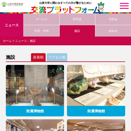
山形大学に関わるすべての方が繋がるために
サークル
研究室
同窓会
ニュース
ニュース
学部・学科
施設
校友会
サークル
研究室
ホーム
> ニュース：施設
同窓会
学部・学科
施設
施設
校友会
新着順
アクセス順
イベント
サークル
研究室
同窓会
学部・学科
施設
校友会
附属博物館
附属博物館
同窓会